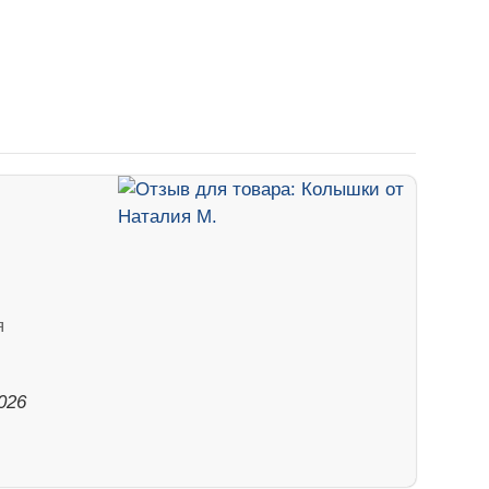
я
026