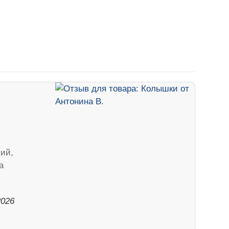
зий,
а
2026