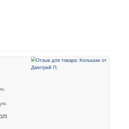
но,
ую.
025