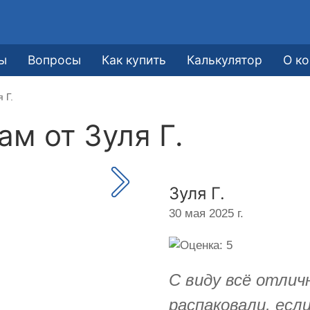
ы
Вопросы
Как купить
Калькулятор
О к
 Г.
кам от
Зуля Г.
Зуля Г.
30 мая 2025 г.
С виду всё отлич
распаковали, есл