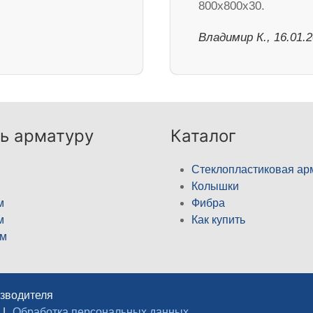
800х800х30.
Владимир К., 16.01.
ь арматуру
Каталог
Стеклопластиковая ар
Колышки
м
Фибра
м
Как купить
м
изводителя
|
Обработка персональных данных