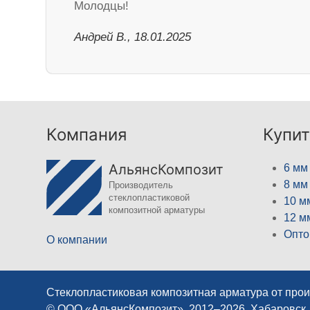
Молодцы!
Андрей В., 18.01.2025
Компания
Купит
АльянсКомпозит
6 мм
8 мм
Производитель
стеклопластиковой
10 м
композитной арматуры
12 м
Опто
О компании
Стеклопластиковая композитная арматура от про
© ООО «АльянсКомпозит», 2012–2026, Хабаровск