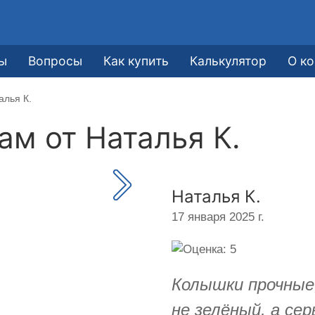
ы
Вопросы
Как купить
Калькулятор
О к
алья К.
кам от
Наталья К.
Наталья К.
17 января 2025 г.
Колышки прочные,
не зелёный, а се