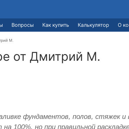
ы
Вопросы
Как купить
Калькулятор
О к
трий М.
ре от
Дмитрий М.
аливке фундаментов, полов, стяжек и 
 на 100%, но при правильной раскладк