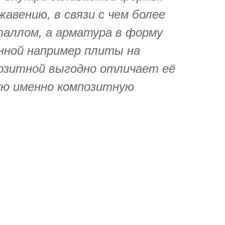
авению, в связи с чем более
еталлом, а арматура в форму
нной например плиты на
озитной выгодно отличает её
зую именно композитную