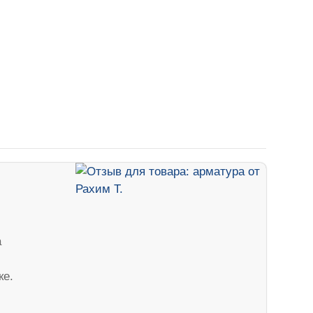
а
ке.