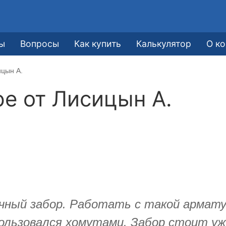
ы
Вопросы
Как купить
Калькулятор
О к
ицын А.
ре от
Лисицын А.
чный забор. Работать с такой арматур
 пользовался хомутами. Забор стоит у