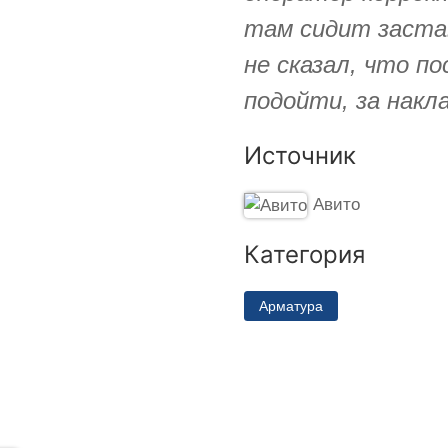
там сидит застав
не сказал, что п
подойти, за накл
Источник
Авито
Категория
Арматура