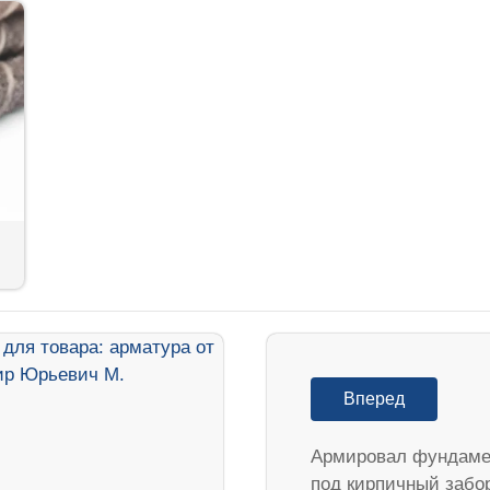
Вперед
Армировал фундаме
под кирпичный забо