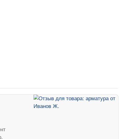
нт
р.