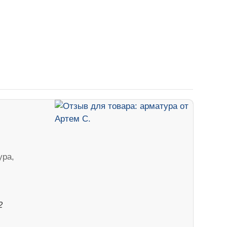
ура,
2