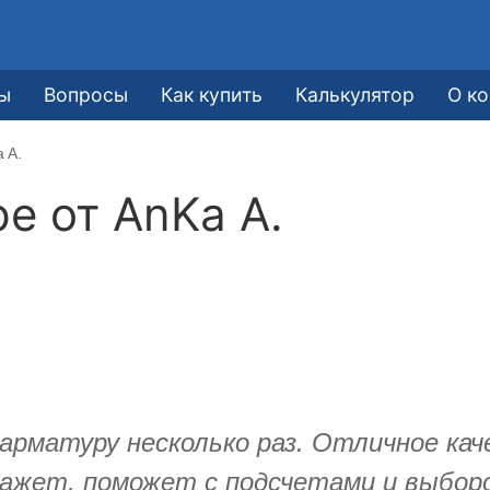
ы
Вопросы
Как купить
Калькулятор
О к
 A.
ре от
AnKa A.
арматуру несколько раз. Отличное кач
кажет, поможет с подсчетами и выбор